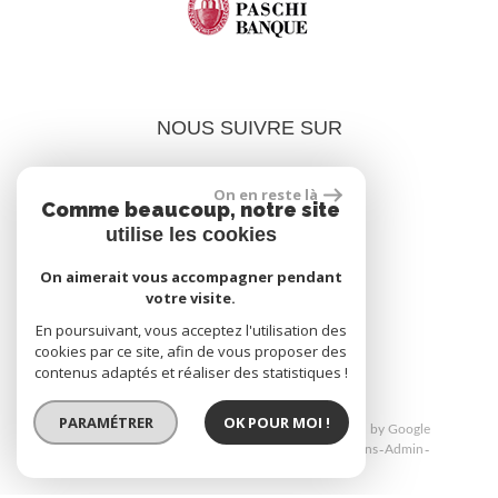
NOUS SUIVRE SUR
On en reste là
Comme beaucoup, notre site
utilise les cookies
On aimerait vous accompagner pendant
votre visite.
réalisé par
En poursuivant, vous acceptez l'utilisation des
cookies par ce site, afin de vous proposer des
contenus adaptés et réaliser des statistiques !
PARAMÉTRER
OK POUR MOI !
© 2026 | Tous droits réservés | Traduction powered by Google
Plan du site
Mentions légales
Nos honoraires
Liens
Admin
Toutes nos annonces
Politique RGPD