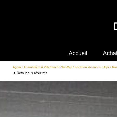
Accueil
Acha
Agence Immobilière À Villefranche-Sur-Mer
Location Vacances
Alpes Mar
app
Retour aux résultats
villa
terr
loc