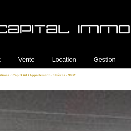
t
Vente
Location
Gestion
itimes
Cap D Ail
Appartement - 3 Pièces - 90 M²
artements
appartements
s
villas
ains
locaux commerciaux
aux commerciaux