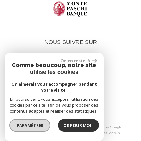
NOUS SUIVRE SUR
On en reste là
Comme beaucoup, notre site
utilise les cookies
On aimerait vous accompagner pendant
votre visite.
réalisé par
En poursuivant, vous acceptez l'utilisation des
cookies par ce site, afin de vous proposer des
contenus adaptés et réaliser des statistiques !
PARAMÉTRER
OK POUR MOI !
© 2026 | Tous droits réservés | Traduction powered by Google
Plan du site
Mentions légales
Nos honoraires
Liens
Admin
Toutes nos annonces
Politique RGPD