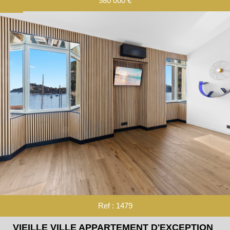
980 000
€
RECHERCHER
+ de critères
+
5KM
10KM
25KM
Critères supplémentaires
Ref : 1479
Piscine
Parking
Terrasse
VIEILLE VILLE APPARTEMENT D'EXCEPTION